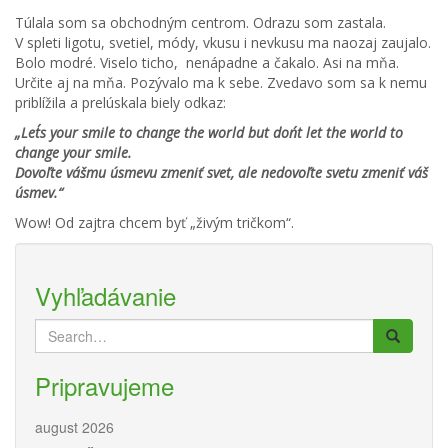
Túlala som sa obchodným centrom. Odrazu som zastala.
V spleti ligotu, svetiel, módy, vkusu i nevkusu ma naozaj zaujalo.
Bolo modré. Viselo ticho, nenápadne a čakalo. Asi na mňa.
Určite aj na mňa. Pozývalo ma k sebe. Zvedavo som sa k nemu
priblížila a prelúskala biely odkaz:
„Let´s your smile to change the world but don´t let the world to
change your smile.
Dovoľte vášmu úsmevu zmeniť svet, ale nedovoľte svetu zmeniť váš
úsmev.“
Wow! Od zajtra chcem byť „živým tričkom“.
Vyhľadávanie
Search
for:
Pripravujeme
august 2026