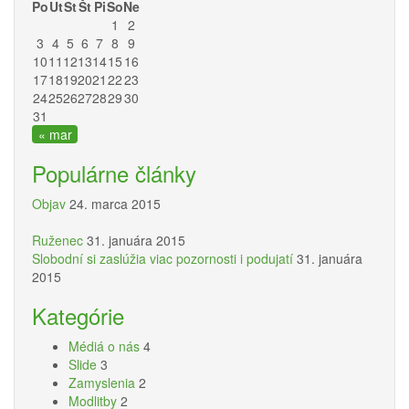
Po
Ut
St
Št
Pi
So
Ne
1
2
3
4
5
6
7
8
9
10
11
12
13
14
15
16
17
18
19
20
21
22
23
24
25
26
27
28
29
30
31
« mar
Populárne články
Objav
24. marca 2015
Ruženec
31. januára 2015
Slobodní si zaslúžia viac pozornosti i podujatí
31. januára
2015
Kategórie
Médiá o nás
4
Slide
3
Zamyslenia
2
Modlitby
2