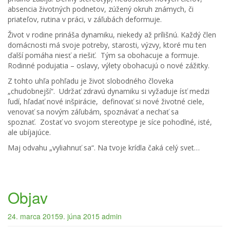
absencia životných podnetov, zúžený okruh známych, či
priateľov, rutina v práci, v záľubách deformuje.
Život v rodine prináša dynamiku, niekedy až prílišnú. Každý člen
domácnosti má svoje potreby, starosti, výzvy, ktoré mu ten
ďalší pomáha niesť a riešiť. Tým sa obohacuje a formuje.
Rodinné podujatia – oslavy, výlety obohacujú o nové zážitky.
Z tohto uhľa pohľadu je život slobodného človeka
„chudobnejší“. Udržať zdravú dynamiku si vyžaduje ísť medzi
ľudí, hľadať nové inšpirácie, definovať si nové životné ciele,
venovať sa novým záľubám, spoznávať a nechať sa
spoznať. Zostať vo svojom stereotype je síce pohodlné, isté,
ale ubíjajúce.
Maj odvahu „vyliahnuť sa“. Na tvoje krídla čaká celý svet…
Objav
24. marca 2015
9. júna 2015
admin