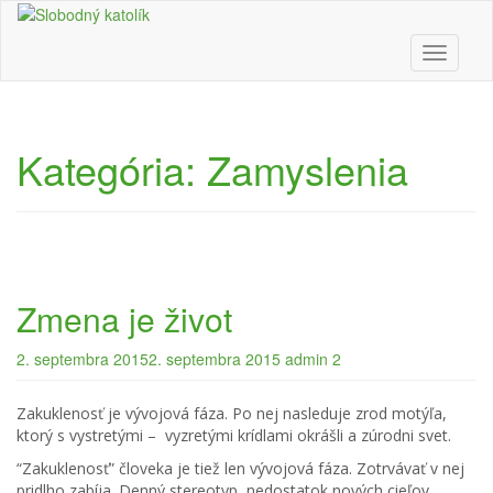
Skip
to
main
Toggle n
content
Kategória:
Zamyslenia
Zmena je život
2. septembra 2015
2. septembra 2015
admin 2
Zakuklenosť je vývojová fáza. Po nej nasleduje zrod motýľa,
ktorý s vystretými – vyzretými krídlami okrášli a zúrodni svet.
“Zakuklenosť” človeka je tiež len vývojová fáza. Zotrvávať v nej
pridlho zabíja. Denný stereotyp, nedostatok nových cieľov,