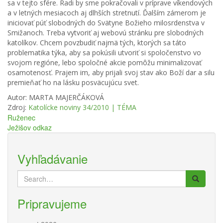
sa v tejto sfére. Radi by sme pokračovali v príprave víkendových
a v letných mesiacoch aj dlhších stretnutí. Ďalším zámerom je
iniciovať púť slobodných do Svätyne Božieho milosrdenstva v
Smižanoch. Treba vytvoriť aj webovú stránku pre slobodných
katolíkov. Chcem povzbudiť najmä tých, ktorých sa táto
problematika týka, aby sa pokúsili utvoriť si spoločenstvo vo
svojom regióne, lebo spoločné akcie pomôžu minimalizovať
osamotenosť. Prajem im, aby prijali svoj stav ako Boží dar a silu
premieňať ho na lásku posväcujúcu svet.
Autor: MARTA MAJERČÁKOVÁ
Zdroj:
Katolícke noviny 34/2010 |
TÉMA
Navigácia
Ruženec
Ježišov odkaz
v
článku
Vyhľadávanie
Search
for:
Pripravujeme