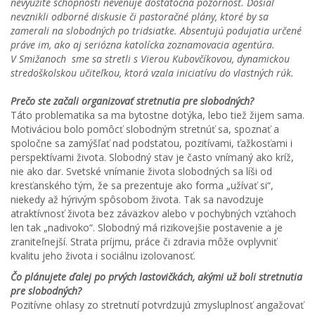
nevyužité schopnosti nevenuje dostatočná pozornosť. Dosiaľ
nevznikli odborné diskusie či pastoračné plány, ktoré by sa
zamerali na slobodných po tridsiatke. Absentujú podujatia určené
práve im, ako aj seriózna katolícka zoznamovacia agentúra.
V Smižanoch sme sa stretli s Vierou Kubovčíkovou, dynamickou
stredoškolskou učiteľkou, ktorá vzala iniciatívu do vlastných rúk.
Prečo ste začali organizovať stretnutia pre slobodných?
Táto problematika sa ma bytostne dotýka, lebo tiež žijem sama.
Motiváciou bolo pomôcť slobodným stretnúť sa, spoznať a
spoločne sa zamýšľať nad podstatou, pozitívami, ťažkosťami i
perspektívami života. Slobodný stav je často vnímaný ako kríž,
nie ako dar. Svetské vnímanie života slobodných sa líši od
kresťanského tým, že sa prezentuje ako forma „užívať si“,
niekedy až hýrivým spôsobom života. Tak sa navodzuje
atraktívnosť života bez záväzkov alebo v pochybných vzťahoch
len tak „nadivoko“. Slobodný má rizikovejšie postavenie a je
zraniteľnejší. Strata príjmu, práce či zdravia môže ovplyvniť
kvalitu jeho života i sociálnu izolovanosť.
Čo plánujete ďalej po prvých lastovičkách, akými už boli stretnutia
pre slobodných?
Pozitívne ohlasy zo stretnutí potvrdzujú zmysluplnosť angažovať