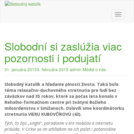
Skip
to
main
Toggle n
content
Slobodní si zaslúžia viac
pozornosti i podujatí
31. januára 2015
3. februára 2015
admin
Médiá o nás
Slobodný katolík a hľadanie plnosti života. Taká bola
téma relaxačno-duchovného stretnutia pre ľudí bez
záväzkov nad 35 rokov, ktoré sa počas leta konalo v
Rehoľno-formačnom centre pri Svätyni Božieho
milosrdenstva v Smižanoch. Oslovili sme koordinátorku
stretnutia VIERU KUBOVČÍKOVÚ (43).
Tých, čo žijú „single“, paradoxne v ére mobilov a internetu
pribúda. V Cirkvi sa im vzhľadom na ich počet i potenciálne