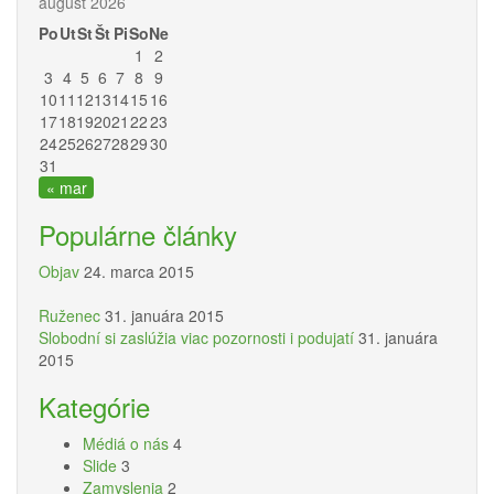
august 2026
Po
Ut
St
Št
Pi
So
Ne
1
2
3
4
5
6
7
8
9
10
11
12
13
14
15
16
17
18
19
20
21
22
23
24
25
26
27
28
29
30
31
« mar
Populárne články
Objav
24. marca 2015
Ruženec
31. januára 2015
Slobodní si zaslúžia viac pozornosti i podujatí
31. januára
2015
Kategórie
Médiá o nás
4
Slide
3
Zamyslenia
2